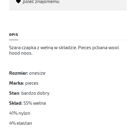
poleć znajomemu
OPIS
Szara czapka z wełną w składzie. Pieces pcbana wool
hood noos.
Rozmiar:
onesize
Marka:
pieces
Stan
: bardzo dobry
Skład:
55% wełna
41% nylon
4% elastan