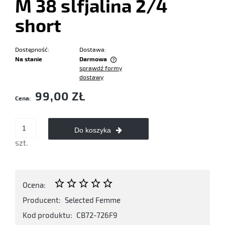
M 38 slfjalina 2/4
short
Dostępność:
Dostawa:
Na stanie
Darmowa
sprawdź formy
Cena nie zawiera ewentualnych kosztów płatności
dostawy
99,00 ZŁ
Cena:
Do koszyka
szt.
Ocena:
Producent:
Selected Femme
Kod produktu:
CB72-726F9