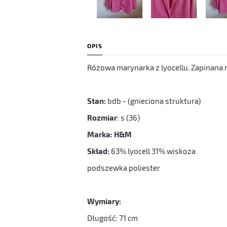
OPIS
Różowa marynarka z lyocellu. Zapinana n
Stan:
bdb - (gnieciona struktura)
Rozmiar
: s (36)
Marka: H&M
Skład:
63% lyocell 31% wiskoza
podszewka poliester
Wymiary:
Długość: 71 cm