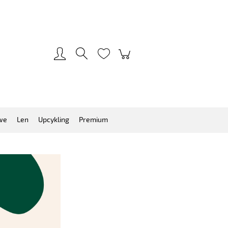
Zarejestruj się
Zaloguj się
we
Len
Upcykling
Premium