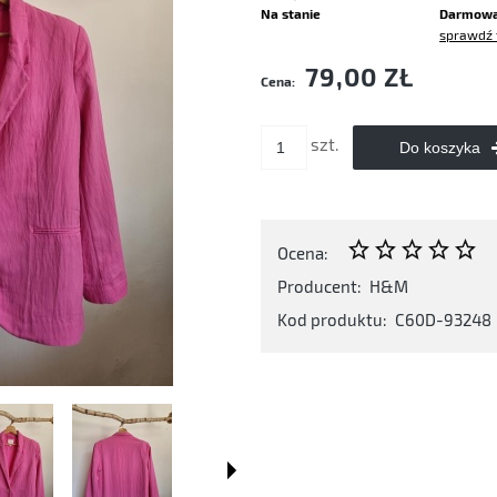
Na stanie
Darmow
sprawdź 
Cena nie zawiera ewentualnych kosztó
79,00 ZŁ
Cena:
płatności
szt.
Do koszyka
Ocena:
Producent:
H&M
Kod produktu:
C60D-93248