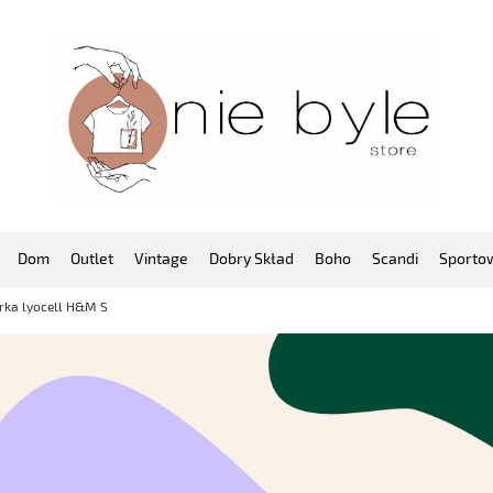
Dom
Outlet
Vintage
Dobry Skład
Boho
Scandi
Sporto
ka lyocell H&M S