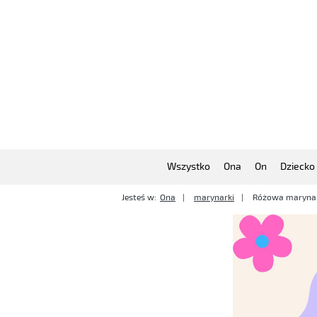
Wszystko
Ona
On
Dziecko
Jesteś w:
Ona
marynarki
Różowa marynar