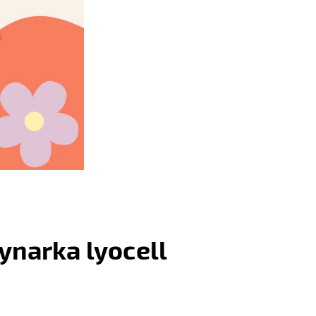
narka lyocell
: