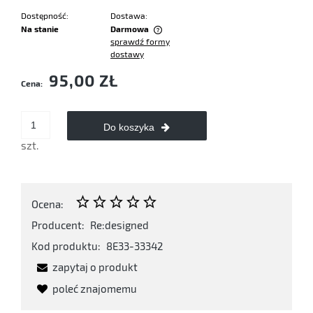
Dostępność:
Dostawa:
Na stanie
Darmowa
sprawdź formy
Cena nie zawiera ewentualnych kosztów płatności
dostawy
95,00 ZŁ
Cena:
Do koszyka
szt.
Ocena:
Producent:
Re:designed
Kod produktu:
8E33-33342
zapytaj o produkt
poleć znajomemu