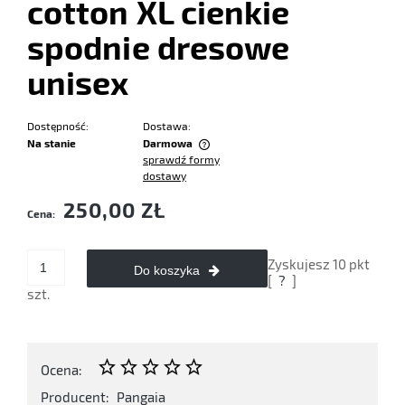
cotton XL cienkie
spodnie dresowe
unisex
Dostępność:
Dostawa:
Na stanie
Darmowa
sprawdź formy
Cena nie zawiera ewentualnych kosztów płatności
dostawy
250,00 ZŁ
Cena:
Zyskujesz
10
pkt
Do koszyka
[
?
]
szt.
Ocena:
Producent:
Pangaia