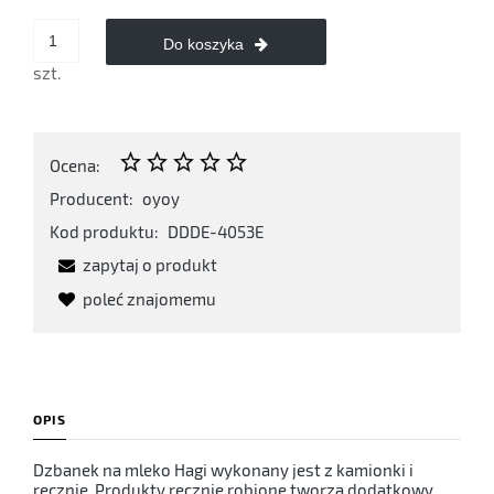
Do koszyka
szt.
Ocena:
Producent:
oyoy
Kod produktu:
DDDE-4053E
zapytaj o produkt
poleć znajomemu
OPIS
Dzbanek na mleko Hagi wykonany jest z kamionki i
ręcznie. Produkty ręcznie robione tworzą dodatkowy