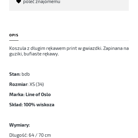
poleć znajomemu
OPIS
Koszula z długim rękawem print w gwiazdki. Zapinana na
guziki, bufiaste rękawy.
Stan:
bdb
Rozmiar
: XS (34)
Marka: Line of Oslo
Skład: 100% wiskoza
Wymiary:
Długość: 64 / 70 cm