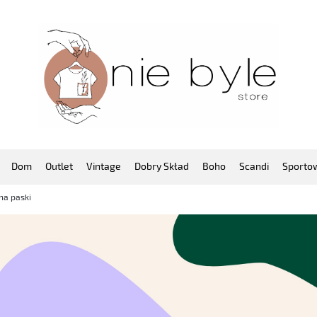
Dom
Outlet
Vintage
Dobry Skład
Boho
Scandi
Sporto
łna paski