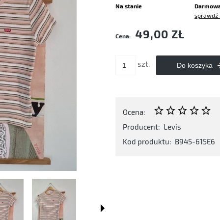
Na stanie
Darmow
sprawdź 
Cena nie zawiera ewentualnych kosztó
49,00 ZŁ
Cena:
płatności
szt.
Do koszyka
Ocena:
Producent:
Levis
Kod produktu:
B945-615E6