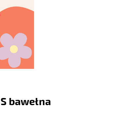
t S bawełna
: