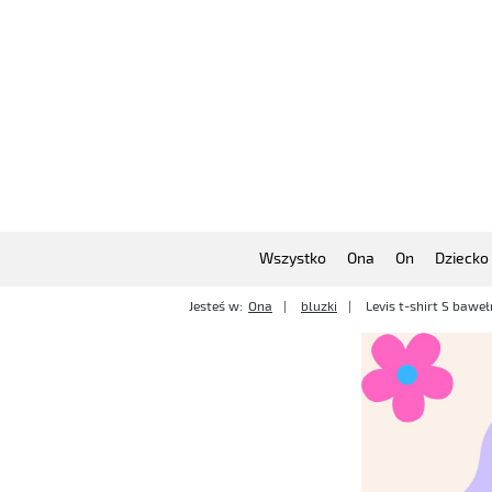
Wszystko
Ona
On
Dziecko
Jesteś w:
Ona
bluzki
Levis t-shirt S bawe