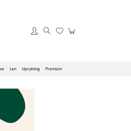
Zarejestruj się
Zaloguj się
we
Len
Upcykling
Premium