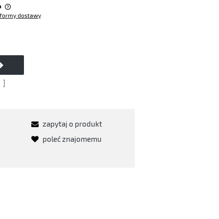
a
formy dostawy
w
]
zapytaj o produkt
poleć znajomemu