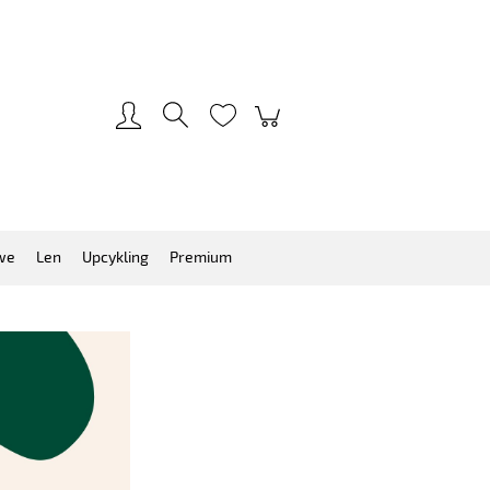
Zarejestruj się
Zaloguj się
we
Len
Upcykling
Premium