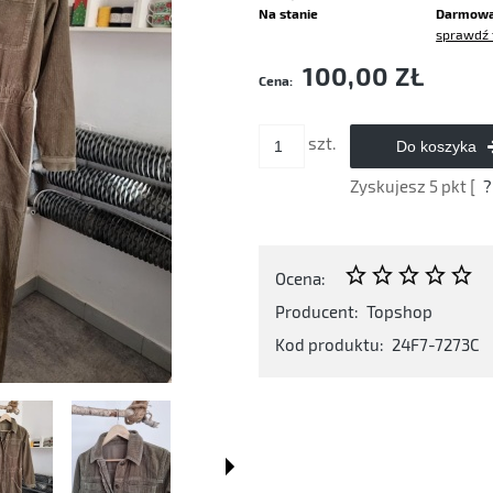
Na stanie
Darmow
sprawdź 
Cena nie zawiera ewentualnych kosztó
100,00 ZŁ
Cena:
płatności
szt.
Do koszyka
Zyskujesz
5
pkt [
?
Ocena:
Producent:
Topshop
Kod produktu:
24F7-7273C