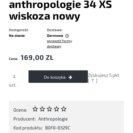
anthropologie 34 XS
wiskoza nowy
Dostępność:
Dostawa:
Na stanie
Darmowa
sprawdź formy
Cena nie zawiera ewentualnych kosztów płatności
dostawy
169,00 ZŁ
Cena:
Zyskujesz
5
pkt
Do koszyka
[
?
]
szt.
Ocena:
Producent:
Anthropologie
Kod produktu:
B0F8-8329C