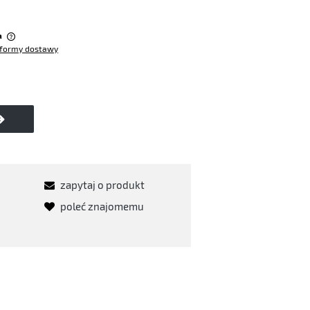
:
a
formy dostawy
w
zapytaj o produkt
poleć znajomemu