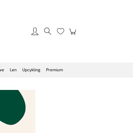
Zarejestruj się
Zaloguj się
we
Len
Upcykling
Premium