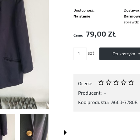
Dostępność:
Dostawa
Na stanie
Darmow
sprawdź 
Cena nie zawiera ewentualnych kosztó
79,00 ZŁ
Cena:
płatności
szt.
Do koszyka
Ocena:
Producent:
-
Kod produktu:
A6C3-7780B