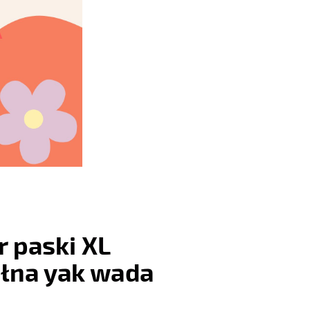
 paski XL
łna yak wada
: