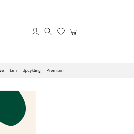
Zarejestruj się
Zaloguj się
we
Len
Upcykling
Premium