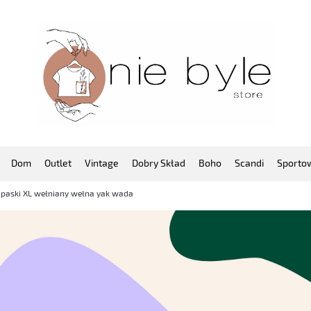
Dom
Outlet
Vintage
Dobry Skład
Boho
Scandi
Sporto
 paski XL wełniany wełna yak wada