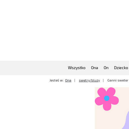
Wszystko
Ona
On
Dziecko
Jesteś w:
Ona
swetry/bluzy
Ganni sweter