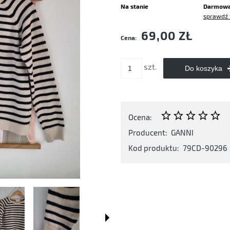
Na stanie
Darmow
sprawdź 
Cena nie zawiera ewentualnych kosztó
69,00 ZŁ
Cena:
płatności
szt.
Do koszyka
Ocena:
Producent:
GANNI
Kod produktu:
79CD-90296