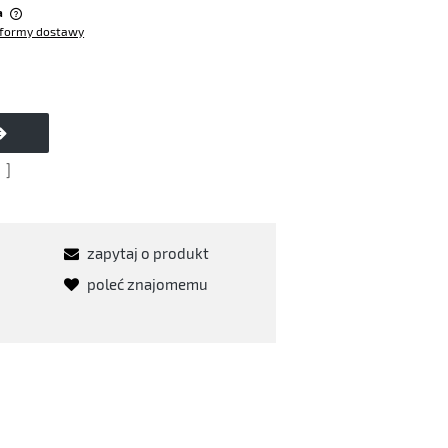
a
formy dostawy
w
]
zapytaj o produkt
poleć znajomemu