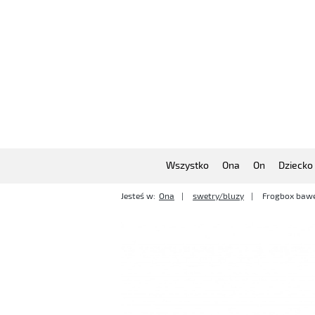
Wszystko
Ona
On
Dziecko
Jesteś w:
Ona
swetry/bluzy
Frogbox bawe