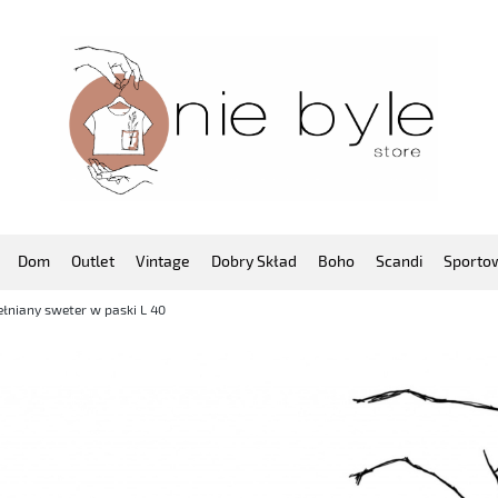
Dom
Outlet
Vintage
Dobry Skład
Boho
Scandi
Sporto
łniany sweter w paski L 40