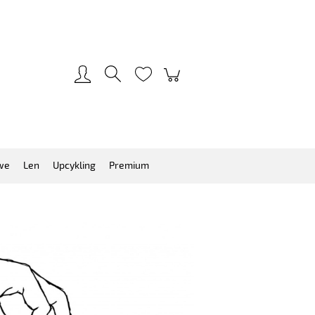
Zarejestruj się
Zaloguj się
we
Len
Upcykling
Premium