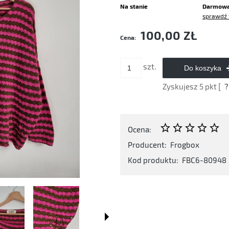
Na stanie
Darmow
sprawdź 
Cena nie zawiera ewentualnych kosztó
100,00 ZŁ
Cena:
płatności
szt.
Do koszyka
Zyskujesz
5
pkt [
?
Ocena:
Producent:
Frogbox
Kod produktu:
FBC6-80948