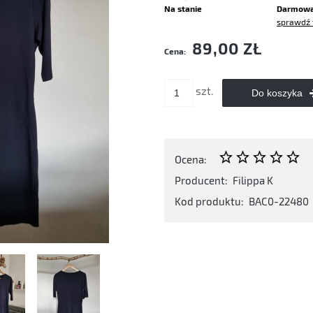
Na stanie
Darmow
sprawdź 
Cena nie zawiera ewentualnych kosztó
89,00 ZŁ
Cena:
płatności
szt.
Do koszyka
Ocena:
Producent:
Filippa K
Kod produktu:
BAC0-22480