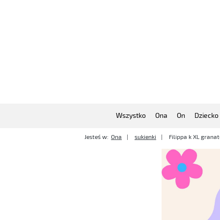
Wszystko
Ona
On
Dziecko
Jesteś w:
Ona
sukienki
Filippa k XL grana