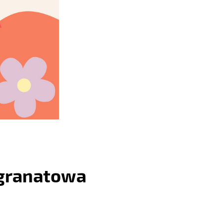
 granatowa
: