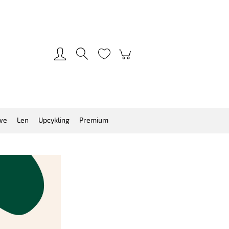
Zarejestruj się
Zaloguj się
we
Len
Upcykling
Premium