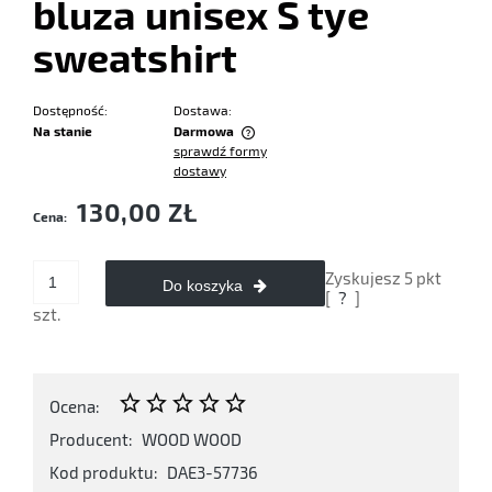
bluza unisex S tye
sweatshirt
Dostępność:
Dostawa:
Na stanie
Darmowa
sprawdź formy
Cena nie zawiera ewentualnych kosztów płatności
dostawy
130,00 ZŁ
Cena:
Zyskujesz
5
pkt
Do koszyka
[
?
]
szt.
Ocena:
Producent:
WOOD WOOD
Kod produktu:
DAE3-57736