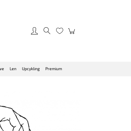
Zarejestruj się
Zaloguj się
we
Len
Upcykling
Premium