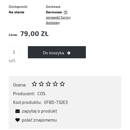
Dostępność:
Dostawa:
Na stanie
Darmowa
sprawdź formy
Cena nie zawiera ewentualnych kosztów płatności
dostawy
79,00 ZŁ
Cena:
Do koszyka
szt.
Ocena:
Producent:
COS
Kod produktu:
EF8D-732E3
zapytaj o produkt
poleć znajomemu