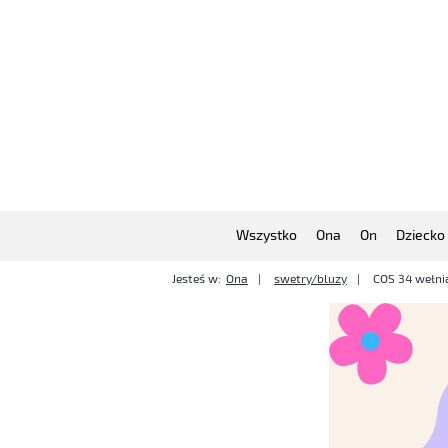
Wszystko
Ona
On
Dziecko
Jesteś w:
Ona
swetry/bluzy
COS 34 wełni