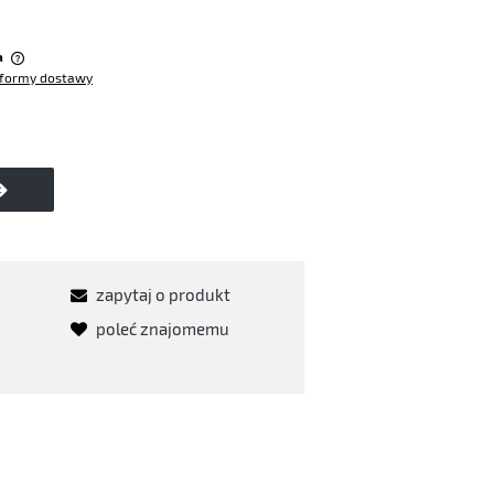
:
a
formy dostawy
w
zapytaj o produkt
poleć znajomemu