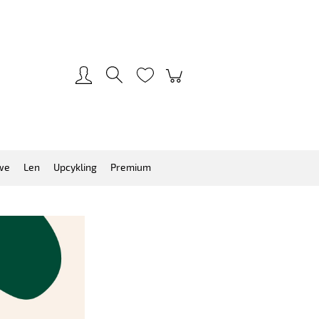
Zarejestruj się
Zaloguj się
we
Len
Upcykling
Premium