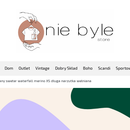
Dom
Outlet
Vintage
Dobry Skład
Boho
Scandi
Sporto
any sweter waterfall merino XS długa narzutka wełniana