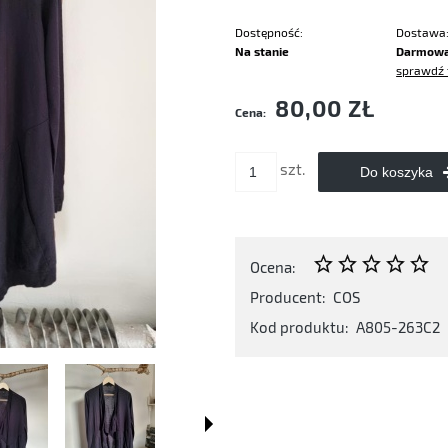
Dostępność:
Dostawa
Na stanie
Darmow
sprawdź 
Cena nie zawiera ewentualnych kosztó
80,00 ZŁ
Cena:
płatności
szt.
Do koszyka
Ocena:
Producent:
COS
Kod produktu:
A805-263C2