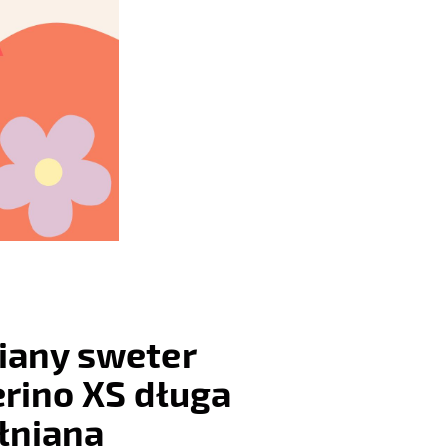
iany sweter
rino XS długa
łniana