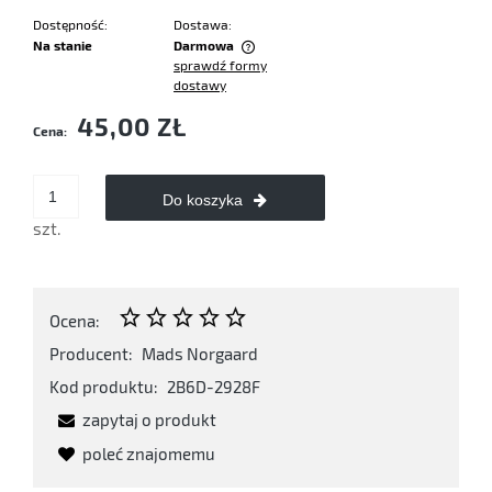
Dostępność:
Dostawa:
Na stanie
Darmowa
sprawdź formy
Cena nie zawiera ewentualnych kosztów płatności
dostawy
45,00 ZŁ
Cena:
Do koszyka
szt.
Ocena:
Producent:
Mads Norgaard
Kod produktu:
2B6D-2928F
zapytaj o produkt
poleć znajomemu