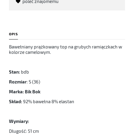
poleć znajomemu
OPIS
Bawełniany prążkowany top na grubych ramiączkach w
kolorze camelowym.
Stan:
bdb
Rozmiar
: S (36)
Marka: Bik Bok
Skład:
92% bawełna 8% elastan
Wymiary:
Długość: 51 cm