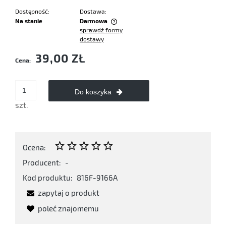
Dostępność:
Dostawa:
Na stanie
Darmowa
sprawdź formy
Cena nie zawiera ewentualnych kosztów płatności
dostawy
39,00 ZŁ
Cena:
Do koszyka
szt.
Ocena:
Producent:
-
Kod produktu:
816F-9166A
zapytaj o produkt
poleć znajomemu