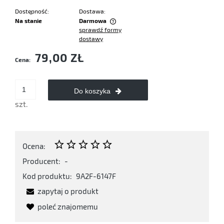
Dostępność:
Dostawa:
Na stanie
Darmowa
sprawdź formy
Cena nie zawiera ewentualnych kosztów płatności
dostawy
79,00 ZŁ
Cena:
Do koszyka
szt.
Ocena:
Producent:
-
Kod produktu:
9A2F-6147F
zapytaj o produkt
poleć znajomemu