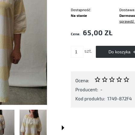
Dostępność:
Dostawa
Na stanie
Darmow
sprawdź 
Cena nie zawiera ewentualnych kosztó
65,00 ZŁ
Cena:
płatności
szt.
Do koszyka
Ocena:
Producent:
-
Kod produktu:
1749-872F4