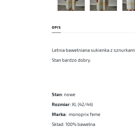
OPIS
Letnia bawełniana sukienka z sznurkami 
Stan bardzo dobry.
Stan
: nowe
Rozmiar
: XL (42/44)
Marka
: monoprix feme
Skład: 100% bawełna