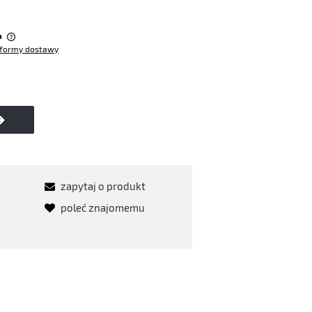
:
a
formy dostawy
w
zapytaj o produkt
poleć znajomemu