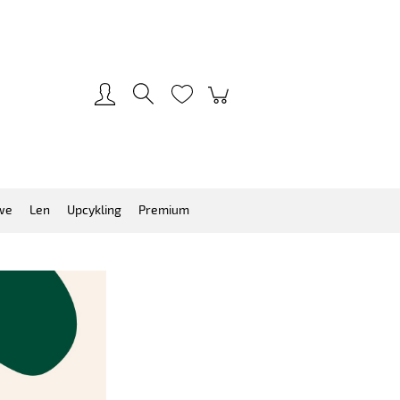
Zarejestruj się
Zaloguj się
we
Len
Upcykling
Premium