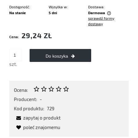
Dostępność:
Wysyłka w:
Dostawa:
Na stanie
5 dni
Darmowa
sprawdź formy
Cena nie zawiera ewentualnych kosztów płatności
dostawy
29,24 ZŁ
Cena:
Do koszyka
szt.
Ocena:
Producent:
-
Kod produktu:
729
zapytaj o produkt
poleć znajomemu