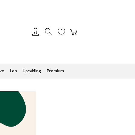
Zarejestruj się
Zaloguj się
we
Len
Upcykling
Premium