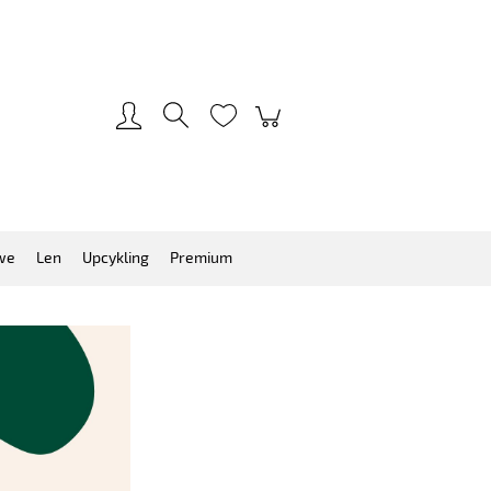
Zarejestruj się
Zaloguj się
we
Len
Upcykling
Premium