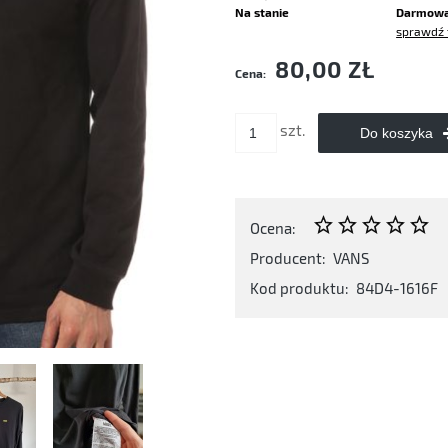
Na stanie
Darmow
sprawdź 
Cena nie zawiera ewentualnych kosztó
80,00 ZŁ
Cena:
płatności
szt.
Do koszyka
Ocena:
Producent:
VANS
Kod produktu:
84D4-1616F