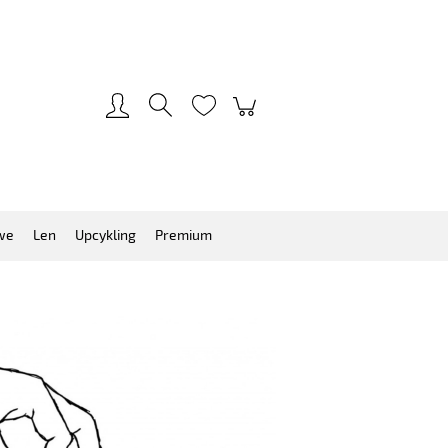
Zarejestruj się
Zaloguj się
we
Len
Upcykling
Premium