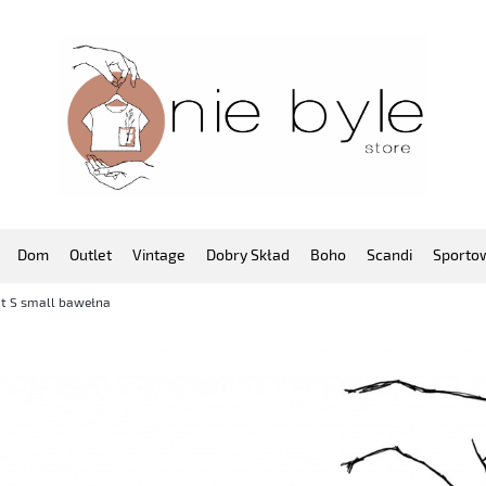
Dom
Outlet
Vintage
Dobry Skład
Boho
Scandi
Sporto
fit S small bawełna