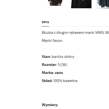
OPIS
Bluzka z długim rękawem marki VANS. Ma
Męski fason.
Stan:
bardzo dobry
Rozmiar
: S (36)
Marka: vans
Skład:
100% bawełna
Wymiary: