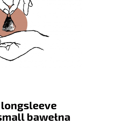
 longsleeve
S small bawełna
: