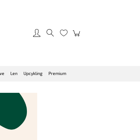
Zarejestruj się
Zaloguj się
we
Len
Upcykling
Premium