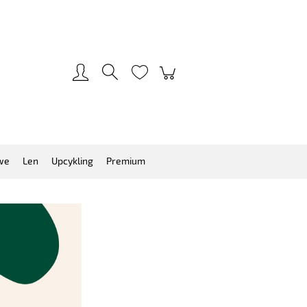
Zarejestruj się
Zaloguj się
we
Len
Upcykling
Premium