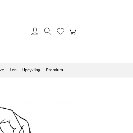
Zarejestruj się
Zaloguj się
we
Len
Upcykling
Premium