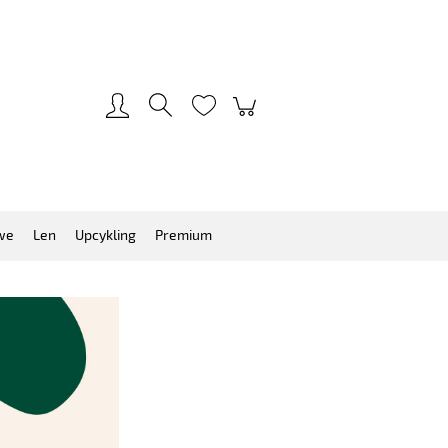
Zarejestruj się
Zaloguj się
we
Len
Upcykling
Premium