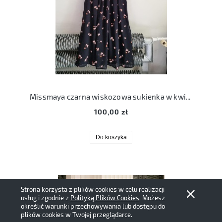
Missmaya czarna wiskozowa sukienka w kwiaty XS 34
100,00 zł
Do koszyka
Strona korzysta z plików cookies w celu realizacji
usług i zgodnie z
Polityką Plików Cookies
. Możesz
określić warunki przechowywania lub dostępu do
plików cookies w Twojej przeglądarce.